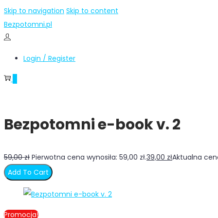
Skip to navigation
Skip to content
Bezpotomni.pl
Login / Register
0
Bezpotomni e-book v. 2
59,00
zł
Pierwotna cena wynosiła: 59,00 zł.
39,00
zł
Aktualna cena
Add To Cart
Promocja!