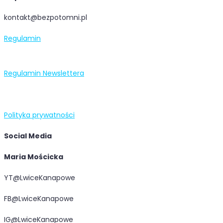
kontakt@bezpotomni.pl
Regulamin
Regulamin Newslettera
Polityka prywatności
Social Media
Maria Mościcka
YT@LwiceKanapowe
FB@LwiceKanapowe
IG@LwiceKanapowe